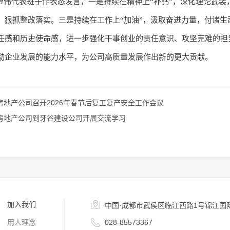
帝伟代表班子作表态发言，一是持续在精神上
“补钙”，深化理论武装
，狠抓整改落实。三是持续在工作上“加油”，汲取奋进力量，付诸
任感和历史使命感，进一步强化干事创业的责任意识、攻坚克难的担
动企业发展的能力水平，为公司高质量发展作出新的更大贡献。
房地产公司召开2026年春节后复工复产安全工作会议
房地产公司到牙谷建设公司开展交流学习

加入我们
中国·成都市武侯区临江西路1号锦江国

用人理念
028-85573367