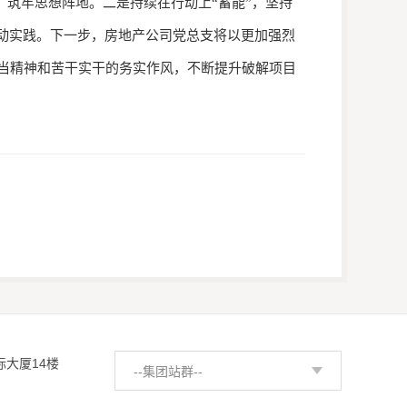
，筑牢思想阵地。二是持续在行动上“蓄能”，坚持
生动实践。下一步，房地产公司党总支将以更加强烈
当精神和苦干实干的务实作风，不断提升破解项目
际大厦14楼
--集团站群--