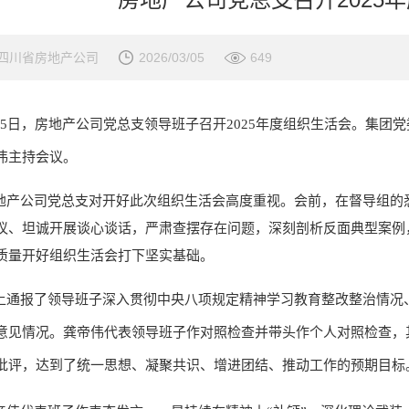
四川省房地产公司
2026/03/05
649
月5日，房地产公司党总支领导班子召开2025年度组织生活会。集团
伟主持会议。
地产公司党总支对开好此次组织生活会高度重视。会前，在督导组的
议、坦诚开展谈心谈话，严肃查摆存在问题，深刻剖析反面典型案例
质量开好组织生活会打下坚实基础。
上通报了领导班子深入贯彻中央八项规定精神学习教育整改整治情况
意见情况。龚帝伟代表领导班子作对照检查并带头作个人对照检查，
批评，达到了统一思想、凝聚共识、增进团结、推动工作的预期目标