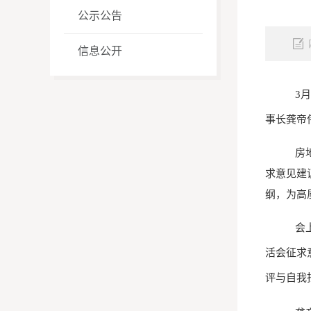
公示公告
信息公开
3
事长龚帝
房
求意见建
纲，为高
会
活会征求
评与自我