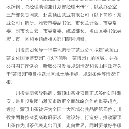
段跃钢，总经理助理兼计划部经理田传平，以及办公室、
三产部负责同志，赴蒙顶山茶业有限公司（以下简称：茶
业公司）调研。雅安市委副书记、市长兰开驰，市委常
委、副市长白云，市委常委、统战部长、名山区委书记吴
宏，市、区和乡镇级相关部门陪同调研。
川投集团领导
一行实地调研了茶业公司拟建“蒙顶山
茶文化国际博览园”（以下简称：茶博园）的区域，并在
公司召开座谈会，听取公司发展规划情况和名山区政府关
于“茶博园”项目拟选址区域土地指标、规划条件等情况汇
报。
川投集团领导
强调，蒙顶山茶业项目正式签约进驻雅
安，是川投集团与雅安市政府全面战略合作的重要起点。
近期，蒙顶山茶被评为全国十大区域公共品牌第四位，川
投集团将按省委省政府要求，建设好、打造好，推动蒙顶
山茶作为川茶代表走出四川、走向世界。同时要做好牛碾