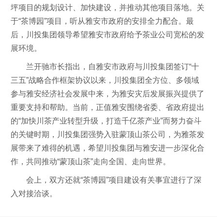
坪项目的规划设计、加快建设，并推动其他项目落地。关
于“茶博园”项目，听从雅安市政府的安排全力配合。最
后，
川投集团领导
希望雅安市政府给予茶业公司宽松的发
展环境。
兰开驰市长指出，自雅安市政府与川投集团签订“十
三五”战略合作框架协议以来，川投集团全方位、多领域
参与雅安经济社会发展中来，为雅安灾后发展振兴提供了
重要支持和帮助。当前，正值雅安围绕省委、省政府提出
的“加快川茶产业转型升级，打造千亿茶产业”而努力奋斗
的关键时期，川投集团强势入驻蒙顶山茶公司，为雅茶发
展带来了难得的机遇，希望川投集团与雅安进一步深化合
作，共同推动“蒙顶山茶”走向全国、走向世界。
会上，双方还就“茶博园”项目建设有关事宜进行了深
入对接洽谈。