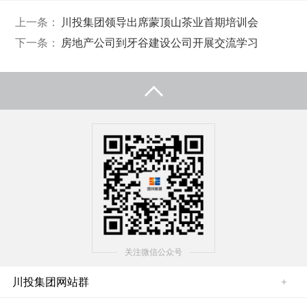
上一条：
川投集团领导出席蒙顶山茶业首期培训会
下一条：
房地产公司到牙谷建设公司开展交流学习
关注微信公众号
川投集团网站群