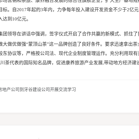
市场营销和茶旅、康养融合发展的综合性旗舰企业，扩大生产基地规
目标。自2017年起的3年内，力争每年投入建设开发资金不少于2亿元
入达到10亿元。
集团领导
在讲话中强调，签字仪式开启了合作共赢的新模式、抓住了
做大做优做强“蒙顶山茶”这一品牌创造了良好条件。要求迅速拿出
股东协议等，严格按公司法、现代企业制度管理运作。充分利用现有资
成川茶代表的国际知名品牌，促进康养旅游产业发展,带动地方经济建
房地产公司到牙谷建设公司开展交流学习